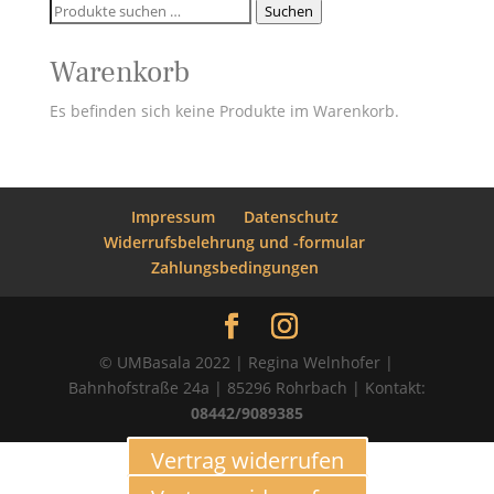
Suchen
Suchen
nach:
Warenkorb
Es befinden sich keine Produkte im Warenkorb.
Impressum
Datenschutz
Widerrufsbelehrung und -formular
Zahlungsbedingungen
© UMBasala 2022 | Regina Welnhofer |
Bahnhofstraße 24a | 85296 Rohrbach | Kontakt:
08442/9089385
Vertrag widerrufen