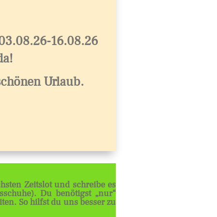
 03.08.26-16.08.26
da!
chönen Urlaub.
sten Zeitslot und schreibe es
sschuhe). Du benötigst „nur“
n. So hilfst du uns besser zu