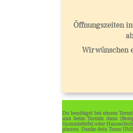
Öffnungszeiten in
ab
Wir wünschen 
Du benötigst bei einem Termi
uns beim Termin dazu (Beisp
Gummistiefel oder Hausschuhe
planen. Danke dein Team UMB