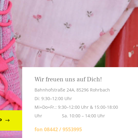
Wir freuen uns auf Dich!
Bahnhofstraße 24A, 85296 Rohrbach
Di: 9:30–12:00 Uhr
Mi+Do+Fr.: 9:30–12:00 Uhr & 15:00-18:00
Uhr Sa. 10:00 – 14:00 Uhr
P
fon 08442 / 9553995