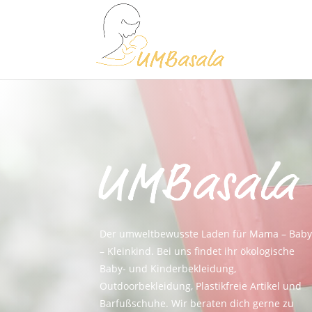
Der umweltbewusste Laden für Mama – Baby
– Kleinkind. Bei uns findet ihr ökologische
Baby- und Kinderbekleidung,
Outdoorbekleidung, Plastikfreie Artikel und
Barfußschuhe. Wir beraten dich gerne zu