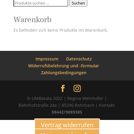
Suchen
Suchen
nach:
Warenkorb
Es befinden sich keine Produkte im Warenkorb.
Impressum
Datenschutz
Widerrufsbelehrung und -formular
Zahlungsbedingungen
© UMBasala 2022 | Regina Welnhofer |
Bahnhofstraße 24a | 85296 Rohrbach | Kontakt:
08442/9089385
Vertrag widerrufen