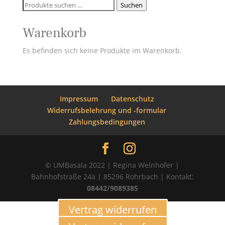
Suchen
Suchen
nach:
Warenkorb
Es befinden sich keine Produkte im Warenkorb.
Impressum
Datenschutz
Widerrufsbelehrung und -formular
Zahlungsbedingungen
© UMBasala 2022 | Regina Welnhofer |
Bahnhofstraße 24a | 85296 Rohrbach | Kontakt:
08442/9089385
Vertrag widerrufen