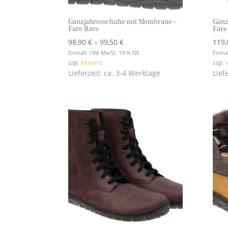
Ganzjahresschuhe mit Membrane –
Ganz
Fare Bare
Fare
Preisspanne:
98,90
€
–
99,50
€
119
98,90 €
Enthält 19% MwSt. 19 % DE
Enthä
zzgl.
Versand
zzgl.
bis
Lieferzeit: ca. 3-4 Werktage
Lief
99,50 €