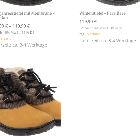
jahresstiefel mit Membrane –
Winterstiefel – Fare Bare
 Bare
119,90
€
Preisspanne:
,00
€
–
119,90
€
Enthält 19% MwSt. 19 % DE
119,00 €
lt 19% MwSt. 19 % DE
zzgl.
Versand
Versand
bis
Lieferzeit: ca. 3-4 Werktage
erzeit: ca. 3-4 Werktage
119,90 €