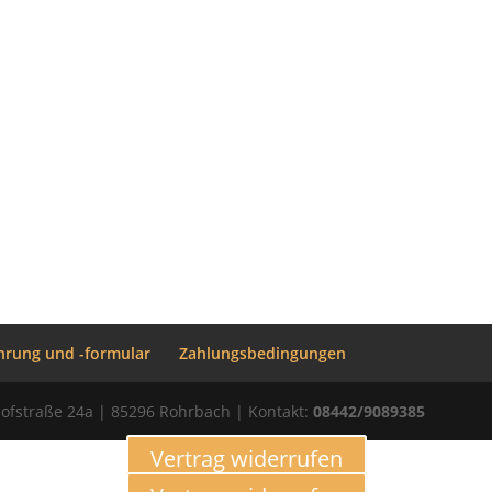
hrung und -formular
Zahlungsbedingungen
ofstraße 24a | 85296 Rohrbach | Kontakt:
08442/9089385
Vertrag widerrufen