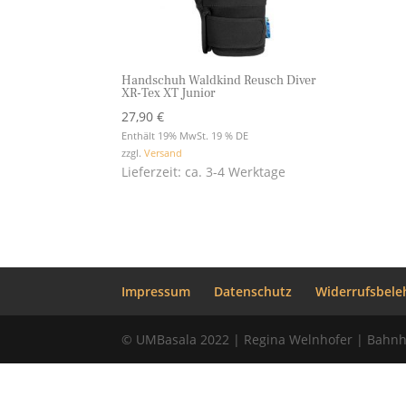
Handschuh Waldkind Reusch Diver
XR-Tex XT Junior
27,90
€
Enthält 19% MwSt. 19 % DE
zzgl.
Versand
Lieferzeit: ca. 3-4 Werktage
Impressum
Datenschutz
Widerrufsbele
© UMBasala 2022 | Regina Welnhofer | Bahnh