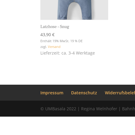
Latzhose – Snug
43,90
€
Enthält 19% MwSt. 19 % DE
zzgl.
Versand
Lieferzeit: ca. 3-4 Werktage
Impressum
Datenschutz
Widerrufsbele
© UMBasala 2022 | Regina Welnhofer | Bahnh