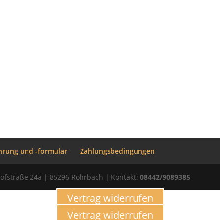
hrung und -formular
Zahlungsbedingungen
ofstraße 24a | 85296 Rohrbach | Kontakt:
08442/9089385
Vertrag widerrufen
Vertrag widerrufen