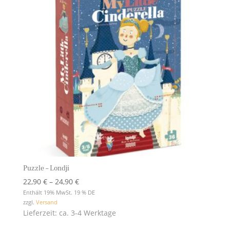
Puzzle – Londji
Preisspanne:
22,90
€
–
24,90
€
22,90 €
Enthält 19% MwSt. 19 % DE
zzgl.
Versand
bis
Lieferzeit: ca. 3-4 Werktage
24,90 €