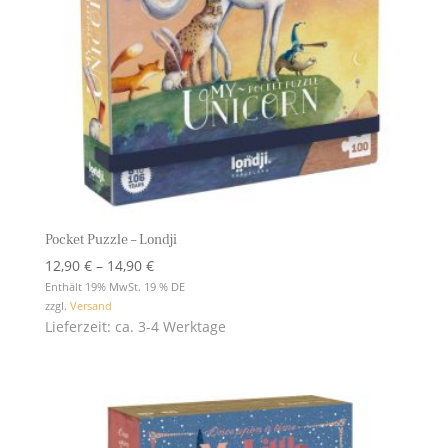
Pocket Puzzle – Londji
Preisspanne:
12,90
€
–
14,90
€
12,90 €
Enthält 19% MwSt. 19 % DE
zzgl.
Versand
bis
Lieferzeit: ca. 3-4 Werktage
14,90 €