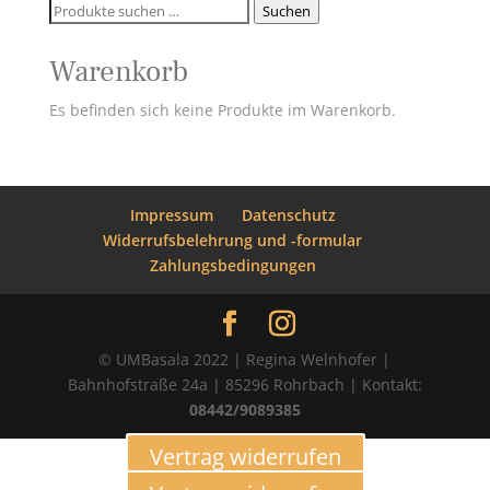
Suchen
Suchen
nach:
Warenkorb
Es befinden sich keine Produkte im Warenkorb.
Impressum
Datenschutz
Widerrufsbelehrung und -formular
Zahlungsbedingungen
© UMBasala 2022 | Regina Welnhofer |
Bahnhofstraße 24a | 85296 Rohrbach | Kontakt:
08442/9089385
Vertrag widerrufen