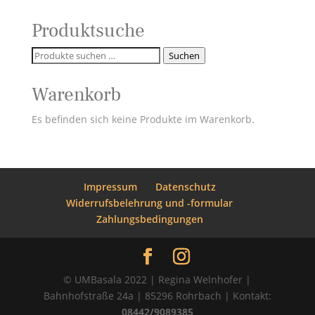
Produktsuche
Suchen
Suchen
nach:
Warenkorb
Es befinden sich keine Produkte im Warenkorb.
Impressum
Datenschutz
Widerrufsbelehrung und -formular
Zahlungsbedingungen
© UMBasala 2022 | Regina Welnhofer |
Bahnhofstraße 24a | 85296 Rohrbach | Kontakt:
08442/9089385