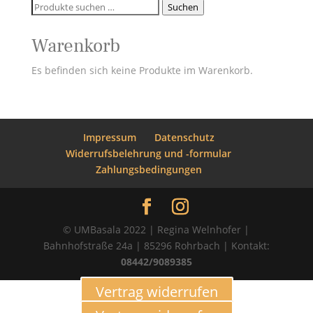
Suchen
Suchen
nach:
Warenkorb
Es befinden sich keine Produkte im Warenkorb.
Impressum
Datenschutz
Widerrufsbelehrung und -formular
Zahlungsbedingungen
© UMBasala 2022 | Regina Welnhofer |
Bahnhofstraße 24a | 85296 Rohrbach | Kontakt:
08442/9089385
Vertrag widerrufen