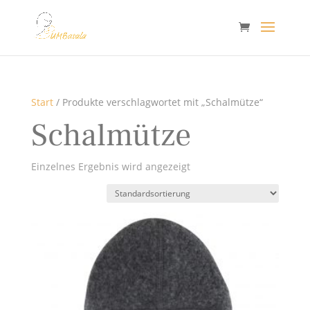
Start
/ Produkte verschlagwortet mit „Schalmütze“
Schalmütze
Einzelnes Ergebnis wird angezeigt