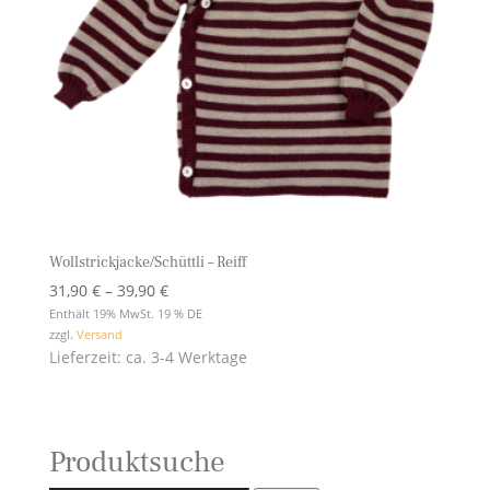
Wollstrickjacke/Schüttli – Reiff
Preisspanne:
31,90
€
–
39,90
€
31,90 €
Enthält 19% MwSt. 19 % DE
zzgl.
Versand
bis
Lieferzeit: ca. 3-4 Werktage
39,90 €
Produktsuche