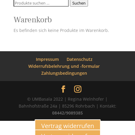
Suchen
Suchen
nach:
Warenkorb
Es befinden sich keine Produkte im Warenkorb.
Impressum
Datenschutz
Widerrufsbelehrung und -formular
Zahlungsbedingungen
© UMBasala 2022 | Regina Welnhofer |
Bahnhofstraße 24a | 85296 Rohrbach | Kontakt:
08442/9089385
Vertrag widerrufen