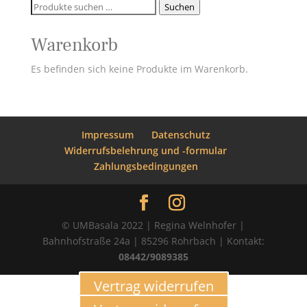
Suchen
Suchen
nach:
Warenkorb
Es befinden sich keine Produkte im Warenkorb.
Impressum
Datenschutz
Widerrufsbelehrung und -formular
Zahlungsbedingungen
© UMBasala 2022 | Regina Welnhofer |
Bahnhofstraße 24a | 85296 Rohrbach | Kontakt:
08442/9089385
Vertrag widerrufen