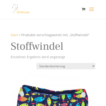
Start
/ Produkte verschlagwortet mit „Stoffwindel“
Stoffwindel
Einzelnes Ergebnis wird angezeigt