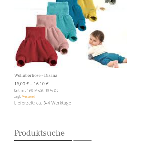
Wollüberhose – Disana
Preisspanne:
16,00
€
–
16,10
€
16,00 €
Enthält 19% MwSt. 19 % DE
zzgl.
Versand
bis
Lieferzeit: ca. 3-4 Werktage
16,10 €
Produktsuche