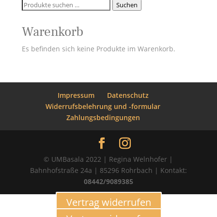
Suchen
Suchen
nach:
Warenkorb
Es befinden sich keine Produkte im Warenkorb.
Impressum
Datenschutz
Widerrufsbelehrung und -formular
Zahlungsbedingungen
© UMBasala 2022 | Regina Welnhofer |
Bahnhofstraße 24a | 85296 Rohrbach | Kontakt:
08442/9089385
Vertrag widerrufen