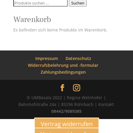
Suchen
Suchen
nach:
Warenkorb
Es befinden sich keine Produkte im Warenkorb.
Impressum
Datenschutz
Widerrufsbelehrung und -formular
Zahlungsbedingungen
© UMBasala 2022 | Regina Welnhofer |
Bahnhofstraße 24a | 85296 Rohrbach | Kontakt:
08442/9089385
Vertrag widerrufen