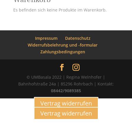
Es befinden sich keine Produkte im Warenkorb.
Impressum
Datenschutz
Widerrufsbelehrung und -formular
Zahlungsbedingungen
© UMBasala 2022 | Regina Welnhofer |
Bahnhofstraße 24a | 85296 Rohrbach | Kontakt:
08442/9089385
Vertrag widerrufen
Vertrag widerrufen