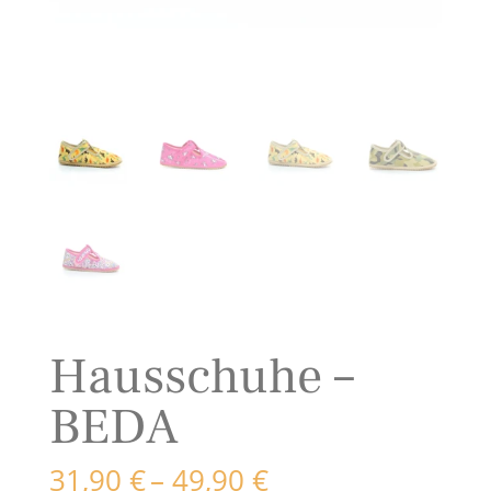
Hausschuhe –
BEDA
Preisspanne:
31,90
€
–
49,90
€