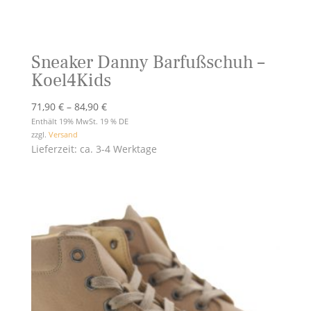
Sneaker Danny Barfußschuh –
Koel4Kids
Preisspanne:
71,90
€
–
84,90
€
71,90 €
Enthält 19% MwSt. 19 % DE
zzgl.
Versand
bis
Lieferzeit: ca. 3-4 Werktage
84,90 €