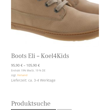
Boots Eli – Koel4Kids
Preisspanne:
95,90
€
–
105,90
€
95,90 €
Enthält 19% MwSt. 19 % DE
zzgl.
Versand
bis
Lieferzeit: ca. 3-4 Werktage
105,90 €
Produktsuche