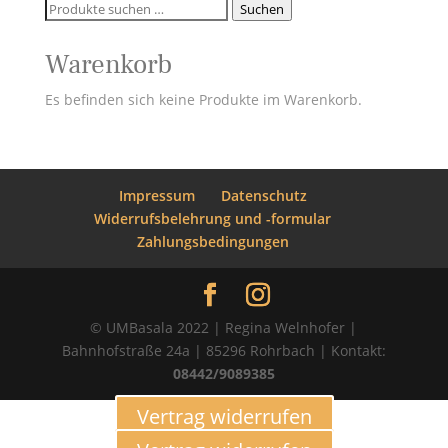
Suchen
Suchen
nach:
Warenkorb
Es befinden sich keine Produkte im Warenkorb.
Impressum
Datenschutz
Widerrufsbelehrung und -formular
Zahlungsbedingungen
© UMBasala 2022 | Regina Welnhofer |
Bahnhofstraße 24a | 85296 Rohrbach | Kontakt:
08442/9089385
Vertrag widerrufen