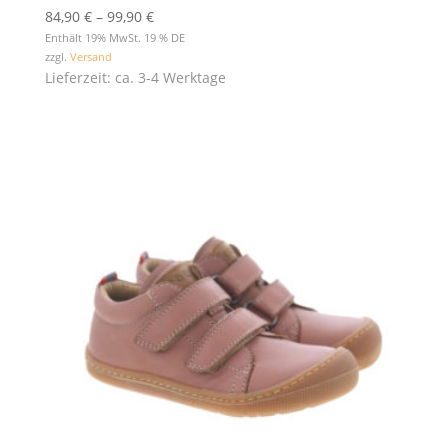
Preisspanne:
84,90
€
–
99,90
€
84,90 €
Enthält 19% MwSt. 19 % DE
zzgl.
Versand
bis
Lieferzeit: ca. 3-4 Werktage
99,90 €