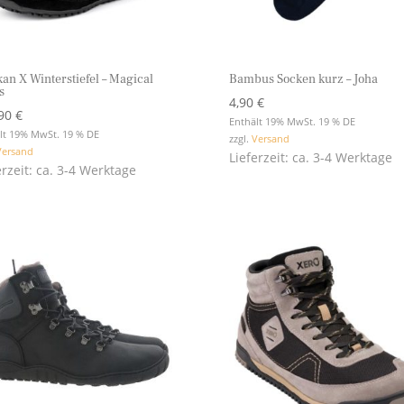
kan X Winterstiefel – Magical
Bambus Socken kurz – Joha
s
4,90
€
,90
€
Enthält 19% MwSt. 19 % DE
lt 19% MwSt. 19 % DE
zzgl.
Versand
Versand
Lieferzeit: ca. 3-4 Werktage
erzeit: ca. 3-4 Werktage