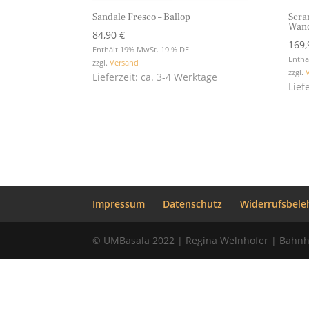
Sandale Fresco – Ballop
Scra
Wand
84,90
€
169
Enthält 19% MwSt. 19 % DE
Enthä
zzgl.
Versand
zzgl.
Lieferzeit: ca. 3-4 Werktage
Lief
Impressum
Datenschutz
Widerrufsbele
© UMBasala 2022 | Regina Welnhofer | Bahnh