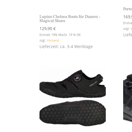
Port
169
Lupino Chelsea Boots für Damen –
Magical Shoes
Enthä
129,90
€
zzgl.
Lief
Enthält 19% MwSt. 19 % DE
zzgl.
Versand
Lieferzeit: ca. 3-4 Werktage