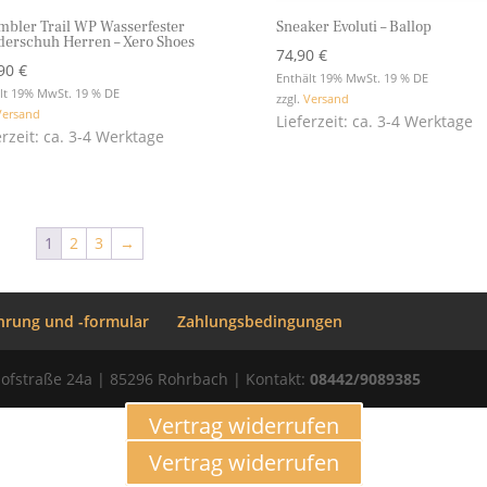
mbler Trail WP Wasserfester
Sneaker Evoluti – Ballop
erschuh Herren – Xero Shoes
74,90
€
,90
€
Enthält 19% MwSt. 19 % DE
lt 19% MwSt. 19 % DE
zzgl.
Versand
Versand
Lieferzeit: ca. 3-4 Werktage
erzeit: ca. 3-4 Werktage
1
2
3
→
hrung und -formular
Zahlungsbedingungen
ofstraße 24a | 85296 Rohrbach | Kontakt:
08442/9089385
Vertrag widerrufen
Vertrag widerrufen