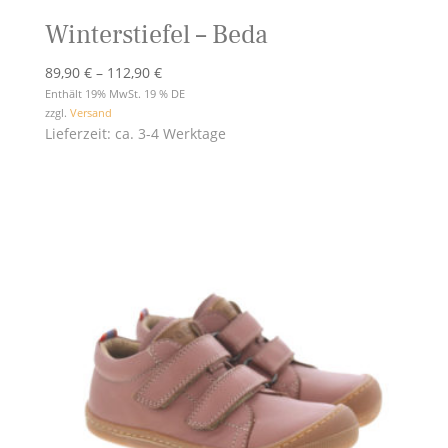
Winterstiefel – Beda
Preisspanne:
89,90
€
–
112,90
€
89,90 €
Enthält 19% MwSt. 19 % DE
zzgl.
Versand
bis
Lieferzeit: ca. 3-4 Werktage
112,90 €