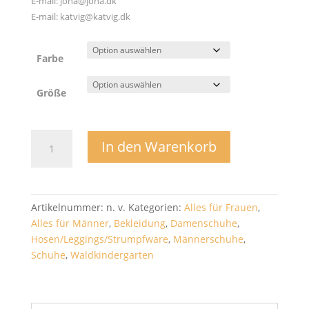
E-mail: joha@joha.dk
E-mail: katvig@katvig.dk
Farbe
Größe
Bambus
In den Warenkorb
Socken
kurz
-
Joha
Artikelnummer:
n. v.
Kategorien:
Alles für Frauen
,
Menge
Alles für Männer
,
Bekleidung
,
Damenschuhe
,
Hosen/Leggings/Strumpfware
,
Männerschuhe
,
Schuhe
,
Waldkindergarten