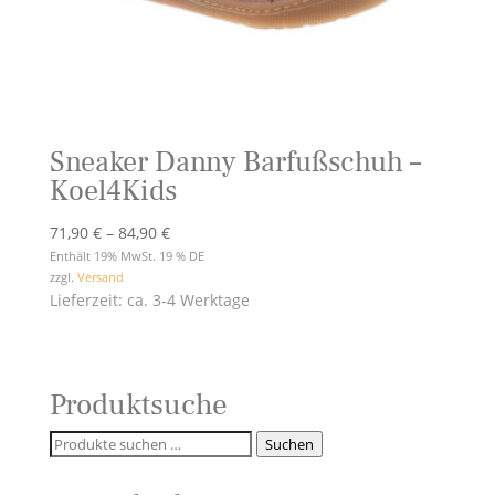
Sneaker Danny Barfußschuh –
Koel4Kids
Preisspanne:
71,90
€
–
84,90
€
71,90 €
Enthält 19% MwSt. 19 % DE
zzgl.
Versand
bis
Lieferzeit: ca. 3-4 Werktage
84,90 €
Produktsuche
Suchen
Suchen
nach: