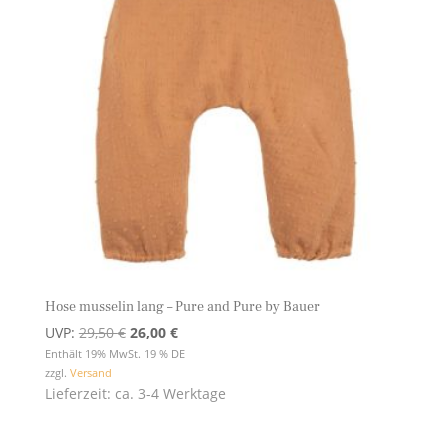
Hose musselin lang – Pure and Pure by Bauer
Ursprünglicher
Aktueller
UVP:
29,50
€
26,00
€
Preis
Preis
Enthält 19% MwSt. 19 % DE
zzgl.
Versand
war:
ist:
Lieferzeit: ca. 3-4 Werktage
29,50 €
26,00 €.