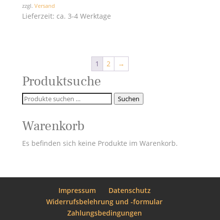
zzgl.
Versand
Lieferzeit: ca. 3-4 Werktage
1
2
→
Produktsuche
Suchen
Suchen
nach:
Warenkorb
Es befinden sich keine Produkte im Warenkorb.
Impressum
Datenschutz
Widerrufsbelehrung und -formular
Zahlungsbedingungen