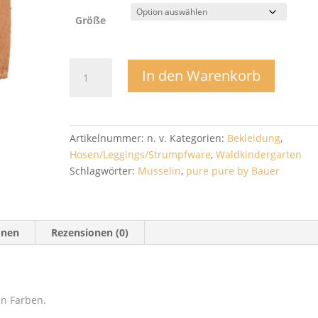
Größe
Hose
In den Warenkorb
musselin
lang
-
Pure
Artikelnummer:
n. v.
Kategorien:
Bekleidung
,
and
Hosen/Leggings/Strumpfware
,
Waldkindergarten
Pure
Schlagwörter:
Musselin
,
pure pure by Bauer
by
Bauer
Menge
onen
Rezensionen (0)
n Farben.