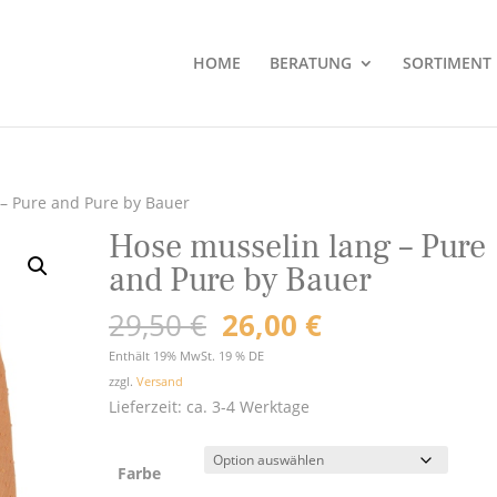
HOME
BERATUNG
SORTIMENT
 – Pure and Pure by Bauer
Hose musselin lang – Pure
and Pure by Bauer
Ursprünglicher
Aktueller
29,50
€
26,00
€
Preis
Preis
Enthält 19% MwSt. 19 % DE
war:
ist:
zzgl.
Versand
29,50 €
26,00 €.
Lieferzeit: ca. 3-4 Werktage
Farbe