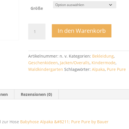
Größe
Babymäntelchen
In den Warenkorb
Alpaka
-
Pure
Pure
Artikelnummer:
n. v.
Kategorien:
Bekleidung
,
by
Geschenkideen
,
Jacken/Overalls
,
Kindermode
,
Bauer
Waldkindergarten
Schlagwörter:
Alpaka
,
Pure Pure
Menge
onen
Rezensionen (0)
d zur Hose
Babyhose Alpaka &#8211; Pure Pure by Bauer