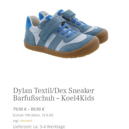
Dylan Textil/Dex Sneaker
Barfußschuh – Koel4Kids
Preisspanne:
79,90
€
–
89,90
€
79,90 €
Enthält 19% MwSt. 19 % DE
zzgl.
Versand
bis
Lieferzeit: ca. 3-4 Werktage
89,90 €