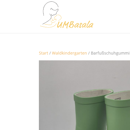
Start
/
Waldkindergarten
/ Barfußschuhgummist