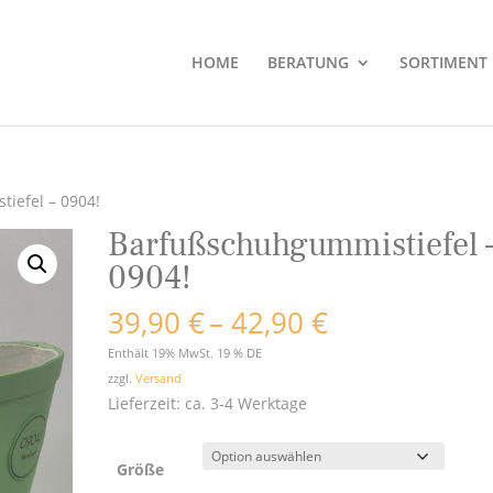
HOME
BERATUNG
SORTIMENT
iefel – 0904!
Barfußschuhgummistiefel 
0904!
Preisspanne
39,90
€
–
42,90
€
39,90 €
Enthält 19% MwSt. 19 % DE
bis
zzgl.
Versand
42,90 €
Lieferzeit: ca. 3-4 Werktage
Größe