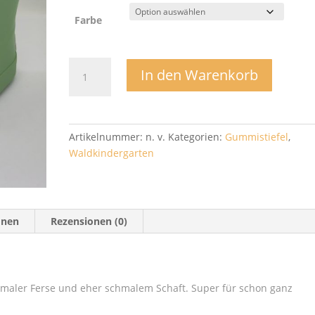
Farbe
Barfußschuhgummistiefel
In den Warenkorb
-
0904!
Menge
Artikelnummer:
n. v.
Kategorien:
Gummistiefel
,
Waldkindergarten
onen
Rezensionen (0)
maler Ferse und eher schmalem Schaft. Super für schon ganz