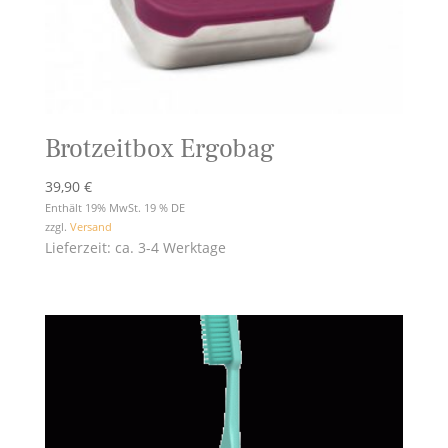
Brotzeitbox Ergobag
39,90
€
Enthält 19% MwSt. 19 % DE
zzgl.
Versand
Lieferzeit: ca. 3-4 Werktage