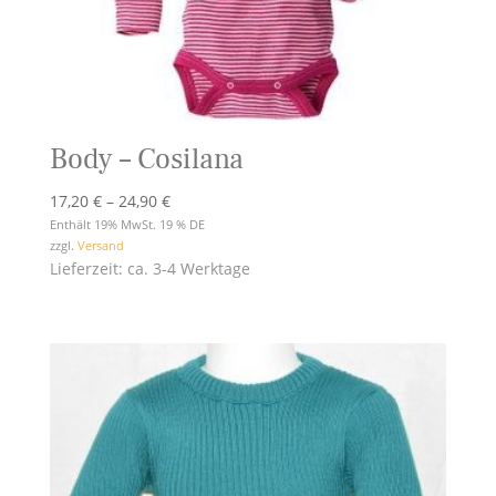
Body – Cosilana
Preisspanne:
17,20
€
–
24,90
€
17,20 €
Enthält 19% MwSt. 19 % DE
zzgl.
Versand
bis
Lieferzeit: ca. 3-4 Werktage
24,90 €