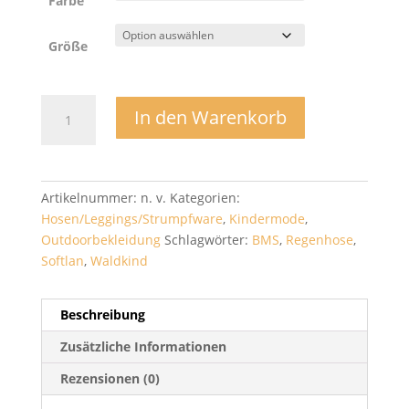
Farbe
Größe
Regenhose
In den Warenkorb
Hardshell
Räuberwald
pro
Bundhose
Artikelnummer:
n. v.
Kategorien:
-
Hosen/Leggings/Strumpfware
,
Kindermode
,
BMS
Outdoorbekleidung
Schlagwörter:
BMS
,
Regenhose
,
Menge
Softlan
,
Waldkind
Beschreibung
Zusätzliche Informationen
Rezensionen (0)