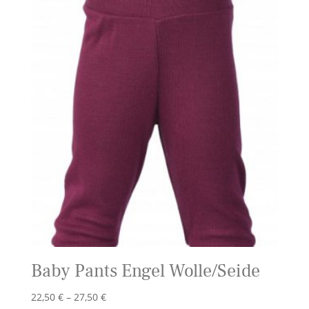
Baby Pants Engel Wolle/Seide
Preisspanne:
22,50
€
–
27,50
€