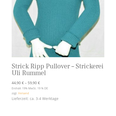
Strick Ripp Pullover – Strickerei
Uli Rummel
Preisspanne:
44,90
€
–
59,90
€
44,90 €
Enthält 19% MwSt. 19 % DE
zzgl.
Versand
bis
Lieferzeit: ca. 3-4 Werktage
59,90 €