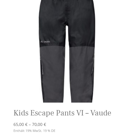
Kids Escape Pants VI – Vaude
Preisspanne:
65,00
€
–
70,00
€
65,00 €
Enthält 19% MwSt. 19 % DE