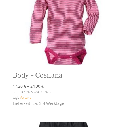
Body – Cosilana
Preisspanne:
17,20
€
–
24,90
€
17,20 €
Enthält 19% MwSt. 19 % DE
zzgl.
Versand
bis
Lieferzeit: ca. 3-4 Werktage
24,90 €