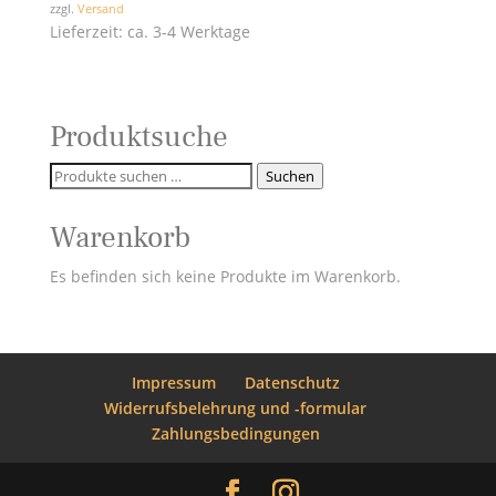
zzgl.
Versand
bis
Lieferzeit: ca. 3-4 Werktage
70,00 €
Produktsuche
Suchen
Suchen
nach:
Warenkorb
Es befinden sich keine Produkte im Warenkorb.
Impressum
Datenschutz
Widerrufsbelehrung und -formular
Zahlungsbedingungen