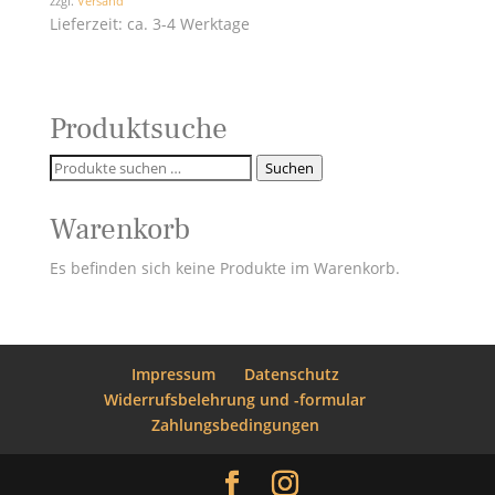
zzgl.
Versand
bis
Lieferzeit: ca. 3-4 Werktage
44,90 €
Produktsuche
Suchen
Suchen
nach:
Warenkorb
Es befinden sich keine Produkte im Warenkorb.
Impressum
Datenschutz
Widerrufsbelehrung und -formular
Zahlungsbedingungen