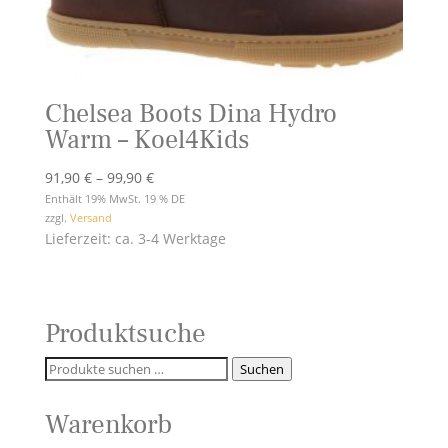
Chelsea Boots Dina Hydro
Warm – Koel4Kids
Preisspanne:
91,90
€
–
99,90
€
91,90 €
Enthält 19% MwSt. 19 % DE
zzgl.
Versand
bis
Lieferzeit: ca. 3-4 Werktage
99,90 €
Produktsuche
Suchen
Suchen
nach:
Warenkorb