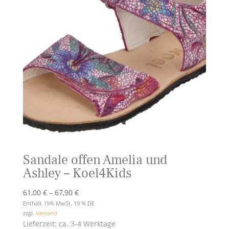
Sandale offen Amelia und
Ashley – Koel4Kids
Preisspanne:
61,00
€
–
67,90
€
61,00 €
Enthält 19% MwSt. 19 % DE
zzgl.
Versand
bis
Lieferzeit: ca. 3-4 Werktage
67,90 €