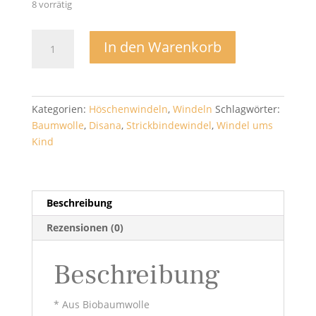
8 vorrätig
Strickwindel
In den Warenkorb
10
St.
-
Disana
Kategorien:
Höschenwindeln
,
Windeln
Schlagwörter:
Menge
Baumwolle
,
Disana
,
Strickbindewindel
,
Windel ums
Kind
Beschreibung
Rezensionen (0)
Beschreibung
* Aus Biobaumwolle