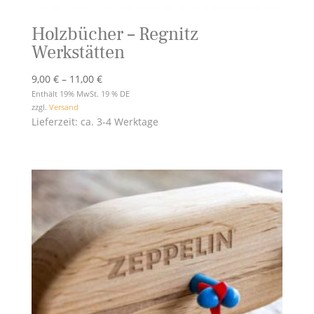
Holzbücher – Regnitz
Werkstätten
Preisspanne:
9,00
€
–
11,00
€
9,00 €
Enthält 19% MwSt. 19 % DE
zzgl.
Versand
bis
Lieferzeit: ca. 3-4 Werktage
11,00 €