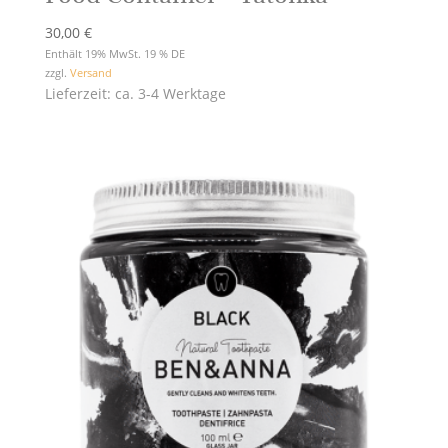
30,00
€
Enthält 19% MwSt. 19 % DE
zzgl.
Versand
Lieferzeit: ca. 3-4 Werktage