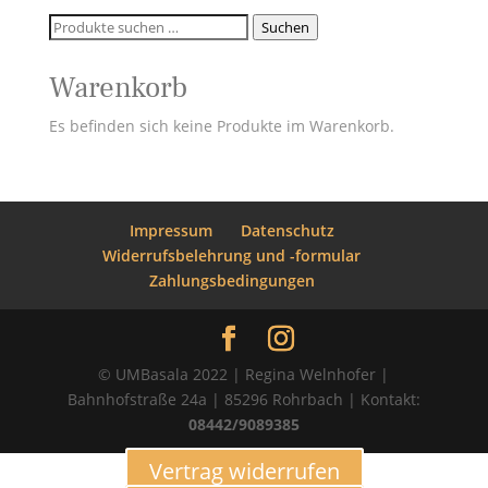
Suchen
Suchen
nach:
Warenkorb
Es befinden sich keine Produkte im Warenkorb.
Impressum
Datenschutz
Widerrufsbelehrung und -formular
Zahlungsbedingungen
© UMBasala 2022 | Regina Welnhofer |
Bahnhofstraße 24a | 85296 Rohrbach | Kontakt:
08442/9089385
Vertrag widerrufen