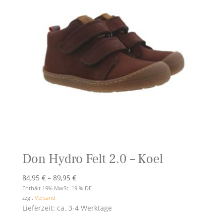
Don Hydro Felt 2.0 – Koel
Preisspanne:
84,95
€
–
89,95
€
84,95 €
Enthält 19% MwSt. 19 % DE
zzgl.
Versand
bis
Lieferzeit: ca. 3-4 Werktage
89,95 €