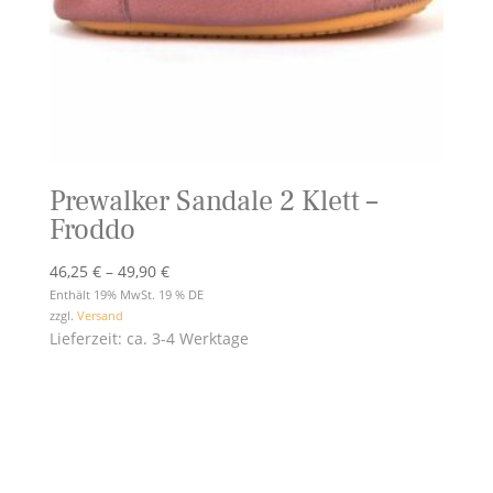
Prewalker Sandale 2 Klett –
Froddo
Preisspanne:
46,25
€
–
49,90
€
46,25 €
Enthält 19% MwSt. 19 % DE
zzgl.
Versand
bis
Lieferzeit: ca. 3-4 Werktage
49,90 €