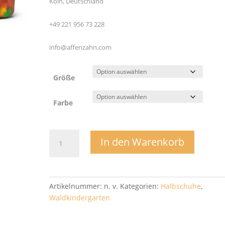
Köln, Deutschland
+49 221 956 73 228
info@affenzahn.com
Größe
Farbe
Laufanfänger
In den Warenkorb
Lederwalky
-
Affenzahn
Menge
Artikelnummer:
n. v.
Kategorien:
Halbschuhe
,
Waldkindergarten