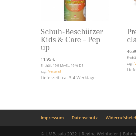
Schuh-Beschützer
Pr
Kids & Care – Pep
cl
up
46,
Enthä
11,95
€
zzgl.
Enthält 19% MwSt. 19 % DE
Lief
zzgl.
Versand
Lieferzeit: ca. 3-4 Werktage
Impressum
Datenschutz
Widerrufsbele
© UMBasala 2022 | Regina Welnhofer | Bahnh