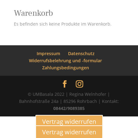
nach:
Warenkorb
Es befinden sich keine Produkte im Warenkorb.
Impressum
Datenschutz
Widerrufsbelehrung und -formular
Zahlungsbedingungen
© UMBasala 2022 | Regina Welnhofer |
Bahnhofstraße 24a | 85296 Rohrbach | Kontakt:
08442/9089385
Vertrag widerrufen
Vertrag widerrufen