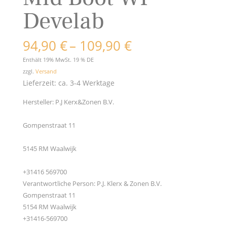
Develab
Preisspanne:
94,90
€
–
109,90
€
94,90 €
Enthält 19% MwSt. 19 % DE
bis
zzgl.
Versand
109,90 €
Lieferzeit: ca. 3-4 Werktage
Hersteller:
P.J Kerx&Zonen B.V.
Gompenstraat 11
5145 RM Waalwijk
+31416 569700
Verantwortliche Person:
P.J. Klerx & Zonen B.V.
Gompenstraat 11
5154 RM Waalwijk
+31416-569700