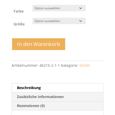
Farbe
Größe
Mid
In den Warenkorb
Boot
WP
-
Develab
Artikelnummer:
46215-2-1-1
Kategorie:
Stiefel
Menge
Beschreibung
Zusätzliche Informationen
Rezensionen (0)