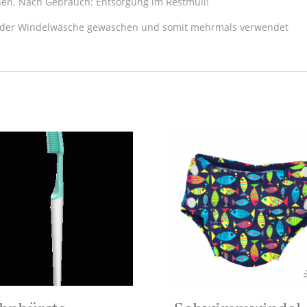
kchen. Nach Gebrauch: Entsorgung im Restmüll!
it der Windelwäsche gewaschen und somit mehrmals verwendet