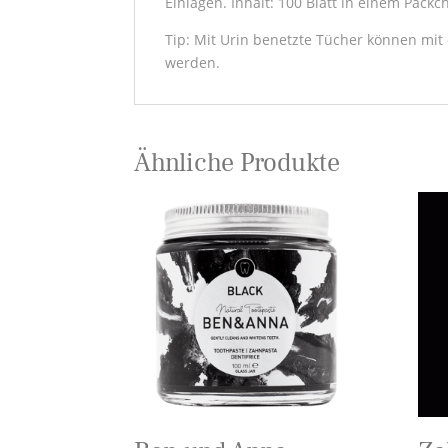
Einlagen. Inhalt: 100 Blatt in einem Päc
Tip: Mit Urin benetzte Tücher können m
werden.
Ähnliche Produkte