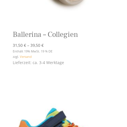
Ballerina – Collegien
Preisspanne:
31,50
€
–
39,50
€
31,50 €
Enthält 19% MwSt. 19 % DE
zzgl.
Versand
bis
Lieferzeit: ca. 3-4 Werktage
39,50 €