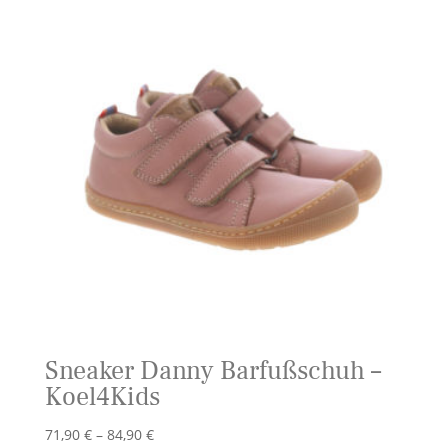
Sneaker Danny Barfußschuh –
Koel4Kids
Preisspanne:
71,90
€
–
84,90
€