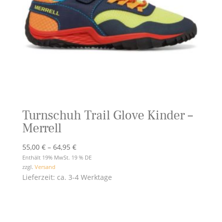
Turnschuh Trail Glove Kinder –
Merrell
Preisspanne:
55,00
€
–
64,95
€
55,00 €
Enthält 19% MwSt. 19 % DE
zzgl.
Versand
bis
Lieferzeit: ca. 3-4 Werktage
64,95 €