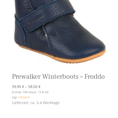
Prewalker Winterboots – Froddo
Preisspanne:
39,90
€
–
58,50
€
39,90 €
Enthält 19% MwSt. 19 % DE
zzgl.
Versand
bis
Lieferzeit: ca. 3-4 Werktage
58,50 €