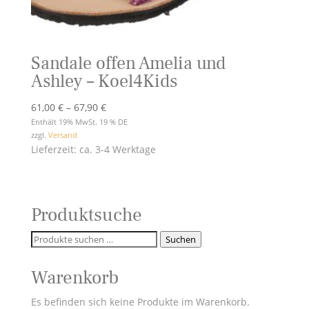
Sandale offen Amelia und
Ashley – Koel4Kids
Preisspanne:
61,00
€
–
67,90
€
61,00 €
Enthält 19% MwSt. 19 % DE
zzgl.
Versand
bis
Lieferzeit: ca. 3-4 Werktage
67,90 €
Produktsuche
Suchen
Suchen
nach:
Warenkorb
Es befinden sich keine Produkte im Warenkorb.