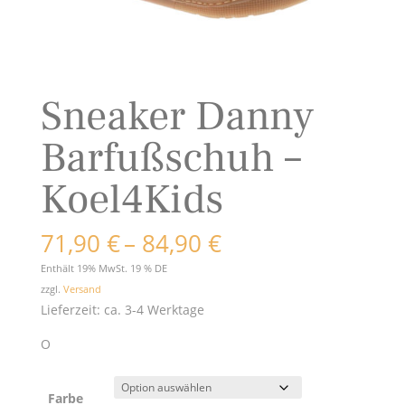
Sneaker Danny
Barfußschuh –
Koel4Kids
Preisspanne:
71,90
€
–
84,90
€
71,90 €
Enthält 19% MwSt. 19 % DE
bis
zzgl.
Versand
84,90 €
Lieferzeit: ca. 3-4 Werktage
O
Farbe