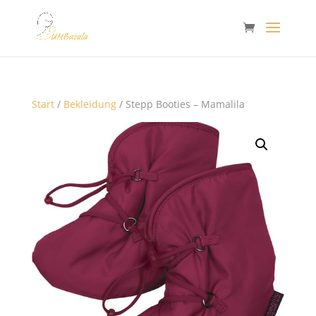
Start
/
Bekleidung
/ Stepp Booties – Mamalila