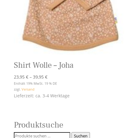
Shirt Wolle – Joha
Preisspanne:
23,95
€
–
39,95
€
23,95 €
Enthält 19% MwSt. 19 % DE
zzgl.
Versand
bis
Lieferzeit: ca. 3-4 Werktage
39,95 €
Produktsuche
Suchen
Suchen