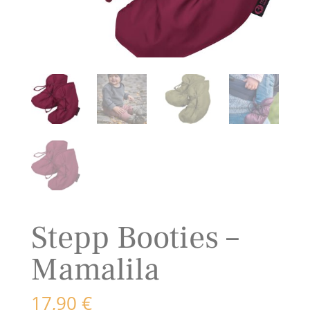
Stepp Booties –
Mamalila
17,90
€