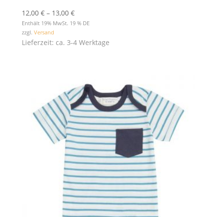
Preisspanne:
12,00
€
–
13,00
€
12,00 €
Enthält 19% MwSt. 19 % DE
zzgl.
Versand
bis
Lieferzeit: ca. 3-4 Werktage
13,00 €