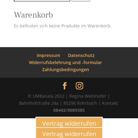
nach:
Warenkorb
Es befinden sich keine Produkte im Warenkorb.
Impressum
Datenschutz
Widerrufsbelehrung und -formular
Zahlungsbedingungen
© UMBasala 2022 | Regina Welnhofer |
Bahnhofstraße 24a | 85296 Rohrbach | Kontakt:
08442/9089385
Vertrag widerrufen
Vertrag widerrufen