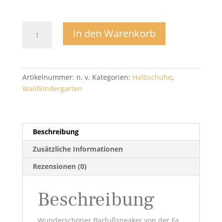
Textilhalbschuh
In den Warenkorb
Lurchi
-
Lurchi
Menge
Artikelnummer:
n. v.
Kategorien:
Halbschuhe
,
Waldkindergarten
Beschreibung
Zusätzliche Informationen
Rezensionen (0)
Beschreibung
Wunderschöner Barfußsneaker von der Fa.