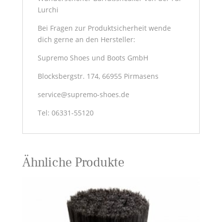
Lurchi
Bei Fragen zur Produktsicherheit wende
dich gerne an den Hersteller:
Supremo Shoes und Boots GmbH
Blocksbergstr. 174, 66955 Pirmasens
service@supremo-shoes.de
Tel: 06331-55120
Ähnliche Produkte