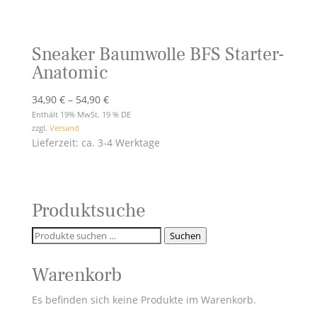
Sneaker Baumwolle BFS Starter-
Anatomic
Preisspanne:
34,90
€
–
54,90
€
34,90 €
Enthält 19% MwSt. 19 % DE
zzgl.
Versand
bis
Lieferzeit: ca. 3-4 Werktage
54,90 €
Produktsuche
Suchen
Suchen
nach:
Warenkorb
Es befinden sich keine Produkte im Warenkorb.