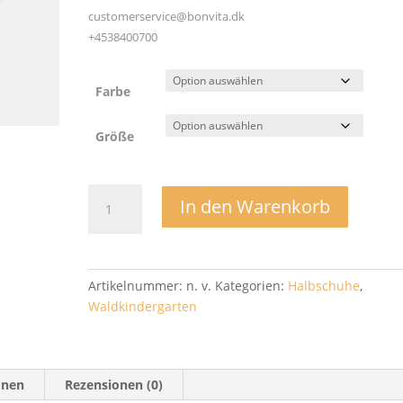
customerservice@bonvita.dk
+4538400700
Farbe
Größe
Tobias
In den Warenkorb
Sandale
-
Bundgaard
Menge
Artikelnummer:
n. v.
Kategorien:
Halbschuhe
,
Waldkindergarten
onen
Rezensionen (0)