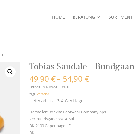
HOME
BERATUNG
SORTIMENT
ard
Tobias Sandale – Bundgaar
Preisspanne
49,90
€
–
54,90
€
49,90 €
Enthält 19% MwSt. 19 % DE
bis
zzgl.
Versand
54,90 €
Lieferzeit: ca. 3-4 Werktage
Hersteller:
Bonvita Footwear Company Aps.
Vermundsgade 38C 4. Sal
DK-2100 Copenhagen E
DK