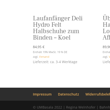
Laufanfänger Deli
Üb
Hydro Felt
Ha
Halbschuhe zum
Lo
Binden – Koel
Af
84,95
€
89,
Enthält 19% MwSt. 19 % DE
Enthä
zzgl.
Versand
zzgl.
Lieferzeit: ca. 3-4 Werktage
Lief
Impressum
Datenschutz
Widerrufsbele
© UMBasala 2022 | Regina Welnhofer | Bahnh