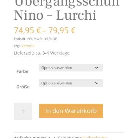
Übergangsschuh
Nino – Lurchi
Preisspanne:
74,95
€
–
79,95
€
74,95 €
Enthält 19% MwSt. 19 % DE
bis
zzgl.
Versand
79,95 €
Lieferzeit: ca. 3-4 Werktage
Farbe
Größe
Übergangsschuh
In den Warenkorb
Nino
-
Lurchi
Menge
Artikelnummer:
n. v.
Kategorien:
Halbschuhe
,