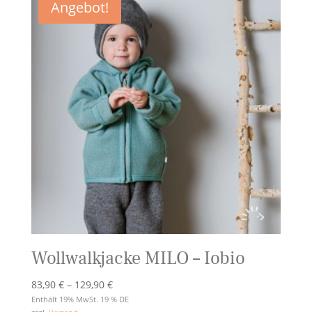
Angebot!
Wollwalkjacke MILO – Iobio
Preisspanne:
83,90
€
–
129,90
€
83,90 €
Enthält 19% MwSt. 19 % DE