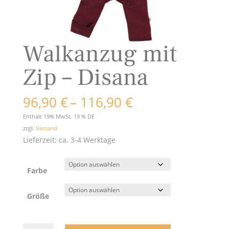
Walkanzug mit
Zip – Disana
Preisspanne:
96,90
€
–
116,90
€
96,90 €
Enthält 19% MwSt. 19 % DE
bis
zzgl.
Versand
116,90 €
Lieferzeit: ca. 3-4 Werktage
Farbe
Größe
Walkanzug