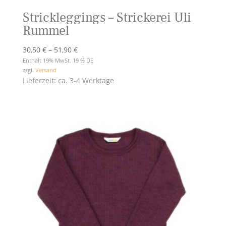
Strickleggings – Strickerei Uli
Rummel
Preisspanne:
30,50
€
–
51,90
€
30,50 €
Enthält 19% MwSt. 19 % DE
zzgl.
Versand
bis
Lieferzeit: ca. 3-4 Werktage
51,90 €