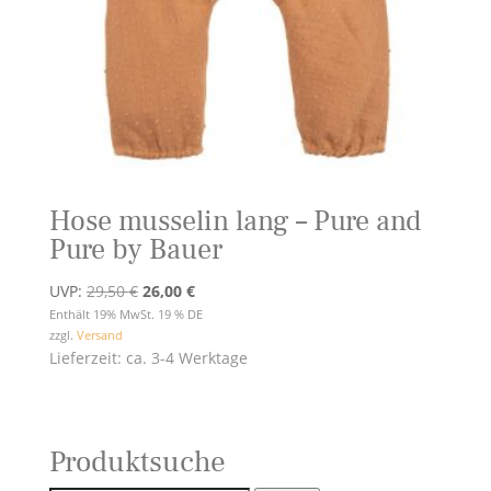
Hose musselin lang – Pure and
Pure by Bauer
Ursprünglicher
Aktueller
UVP:
29,50
€
26,00
€
Preis
Preis
Enthält 19% MwSt. 19 % DE
zzgl.
Versand
war:
ist:
Lieferzeit: ca. 3-4 Werktage
29,50 €
26,00 €.
Produktsuche