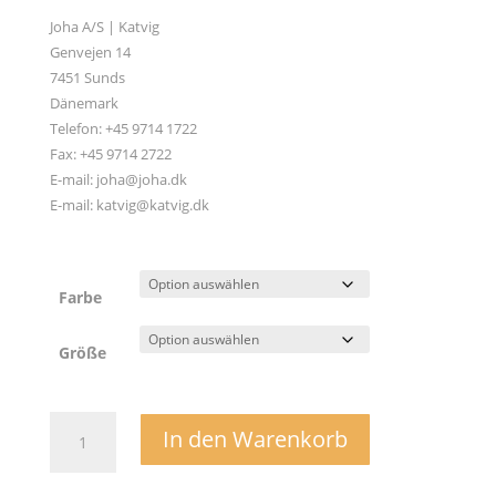
Joha A/S | Katvig
Genvejen 14
7451 Sunds
Dänemark
Telefon: +45 9714 1722
Fax: +45 9714 2722
E-mail: joha@joha.dk
E-mail: katvig@katvig.dk
Farbe
Größe
Wollfleece
In den Warenkorb
Cardigan
-