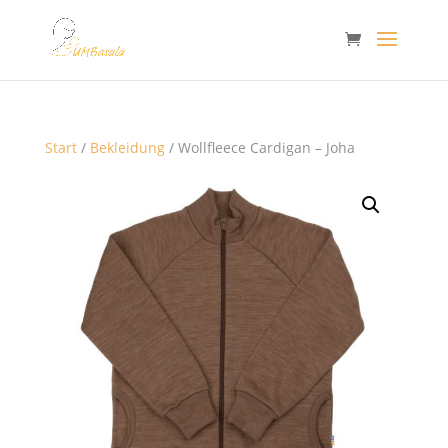
Start
/
Bekleidung
/ Wollfleece Cardigan – Joha