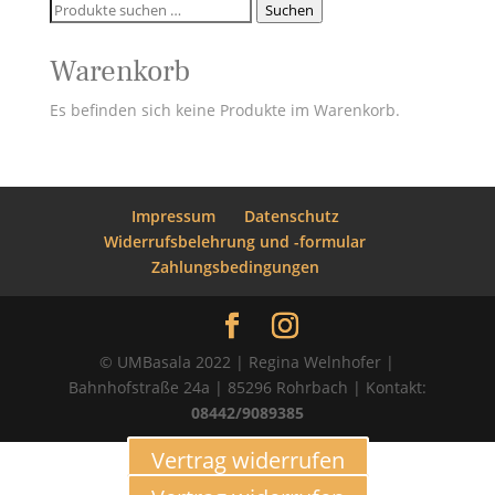
Suchen
Suchen
nach:
Warenkorb
Es befinden sich keine Produkte im Warenkorb.
Impressum
Datenschutz
Widerrufsbelehrung und -formular
Zahlungsbedingungen
© UMBasala 2022 | Regina Welnhofer |
Bahnhofstraße 24a | 85296 Rohrbach | Kontakt:
08442/9089385
Vertrag widerrufen