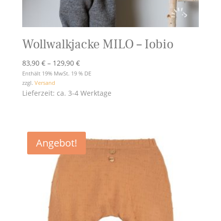
Wollwalkjacke MILO – Iobio
Preisspanne:
83,90
€
–
129,90
€
83,90 €
Enthält 19% MwSt. 19 % DE
zzgl.
Versand
bis
Lieferzeit: ca. 3-4 Werktage
129,90 €
Angebot!