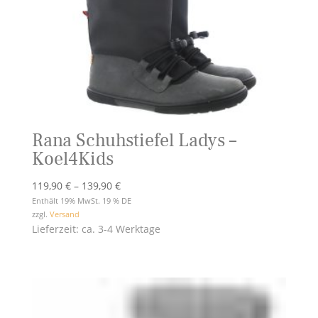
Rana Schuhstiefel Ladys –
Koel4Kids
Preisspanne:
119,90
€
–
139,90
€
119,90 €
Enthält 19% MwSt. 19 % DE
zzgl.
Versand
bis
Lieferzeit: ca. 3-4 Werktage
139,90 €