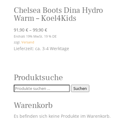
Chelsea Boots Dina Hydro
Warm – Koel4Kids
Preisspanne:
91,90
€
–
99,90
€
91,90 €
Enthält 19% MwSt. 19 % DE
zzgl.
Versand
bis
Lieferzeit: ca. 3-4 Werktage
99,90 €
Produktsuche
Suchen
Suchen
nach:
Warenkorb
Es befinden sich keine Produkte im Warenkorb.