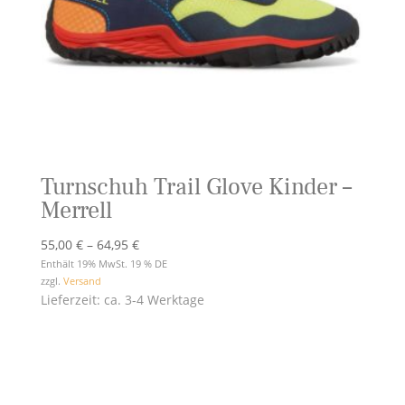
Turnschuh Trail Glove Kinder –
Merrell
Preisspanne:
55,00
€
–
64,95
€
55,00 €
Enthält 19% MwSt. 19 % DE
zzgl.
Versand
bis
Lieferzeit: ca. 3-4 Werktage
64,95 €