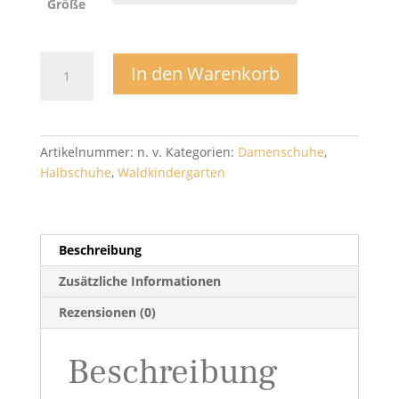
Größe
Ines
In den Warenkorb
Sneaker
aus
Merinowolle
-
Artikelnummer:
n. v.
Kategorien:
Damenschuhe
,
Koel
Halbschuhe
,
Waldkindergarten
Menge
Beschreibung
Zusätzliche Informationen
Rezensionen (0)
Beschreibung