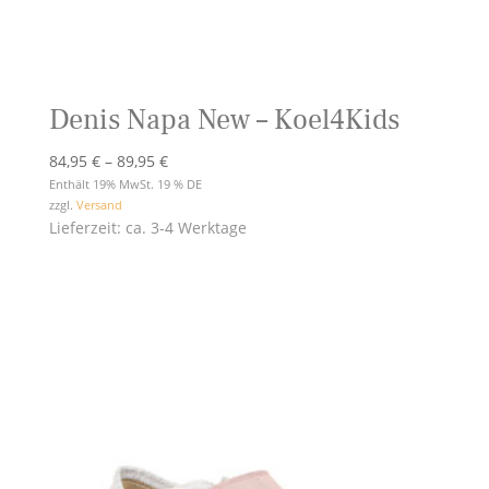
Denis Napa New – Koel4Kids
Preisspanne:
84,95
€
–
89,95
€
84,95 €
Enthält 19% MwSt. 19 % DE
zzgl.
Versand
bis
Lieferzeit: ca. 3-4 Werktage
89,95 €