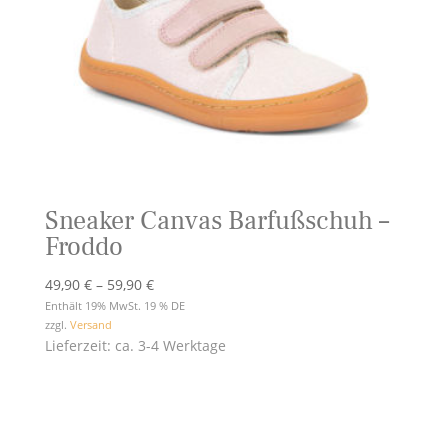
Sneaker Canvas Barfußschuh –
Froddo
Preisspanne:
49,90
€
–
59,90
€
49,90 €
Enthält 19% MwSt. 19 % DE
zzgl.
Versand
bis
Lieferzeit: ca. 3-4 Werktage
59,90 €