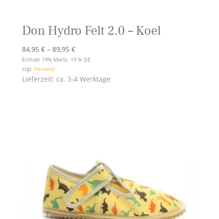
Don Hydro Felt 2.0 – Koel
Preisspanne:
84,95
€
–
89,95
€
84,95 €
Enthält 19% MwSt. 19 % DE
zzgl.
Versand
bis
Lieferzeit: ca. 3-4 Werktage
89,95 €