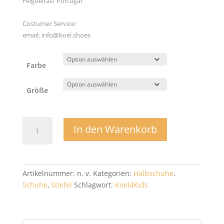
Felgueiras/ Portugal
Costumer Service:
email: info@koel.shoes
Farbe
Größe
Laufanfänger
In den Warenkorb
Deli
2.0
Leder
Halbschuhe
Artikelnummer:
n. v.
Kategorien:
Halbschuhe
,
zum
Schuhe
,
Stiefel
Schlagwort:
Koel4Kids
Binden
-
Koel