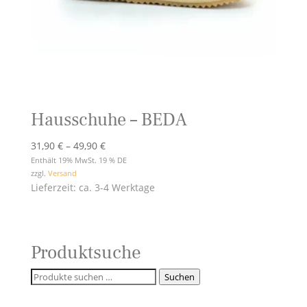
Hausschuhe – BEDA
Preisspanne:
31,90
€
–
49,90
€
31,90 €
Enthält 19% MwSt. 19 % DE
zzgl.
Versand
bis
Lieferzeit: ca. 3-4 Werktage
49,90 €
Produktsuche
Suchen
Suchen
nach: