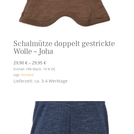
Schalmütze doppelt gestrickte
Wolle – Joha
Preisspanne:
29,90
€
–
29,95
€
29,90 €
Enthält 19% MwSt. 19 % DE
zzgl.
Versand
bis
Lieferzeit: ca. 3-4 Werktage
29,95 €