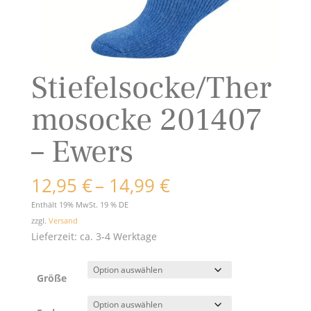
Stiefelsocke/Ther
mosocke 201407
– Ewers
Preisspanne:
12,95
€
–
14,99
€
12,95 €
Enthält 19% MwSt. 19 % DE
bis
zzgl.
Versand
14,99 €
Lieferzeit: ca. 3-4 Werktage
Größe