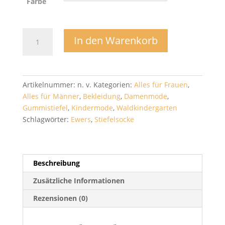
Farbe
Stiefelsocke/Thermosocke
In den Warenkorb
201407
-
Ewers
Menge
Artikelnummer:
n. v.
Kategorien:
Alles für Frauen
,
Alles für Männer
,
Bekleidung
,
Damenmode
,
Gummistiefel
,
Kindermode
,
Waldkindergarten
Schlagwörter:
Ewers
,
Stiefelsocke
Beschreibung
Zusätzliche Informationen
Rezensionen (0)