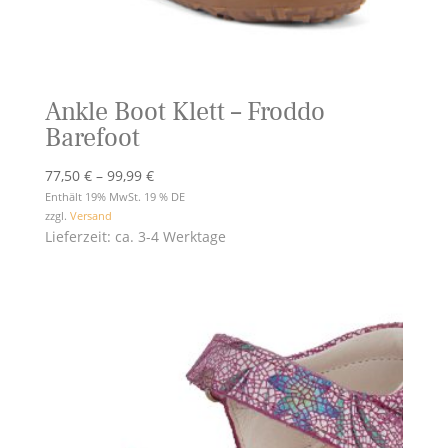
Ankle Boot Klett – Froddo
Barefoot
Preisspanne:
77,50
€
–
99,99
€
77,50 €
Enthält 19% MwSt. 19 % DE
zzgl.
Versand
bis
Lieferzeit: ca. 3-4 Werktage
99,99 €