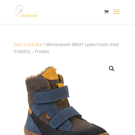
Start
/
Schuhe
/ Winterboots BREIT Leder/Textil Klett
3160252 – Froddo