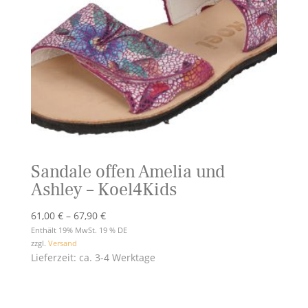
Sandale offen Amelia und
Ashley – Koel4Kids
Preisspanne:
61,00
€
–
67,90
€
61,00 €
Enthält 19% MwSt. 19 % DE
zzgl.
Versand
bis
Lieferzeit: ca. 3-4 Werktage
67,90 €